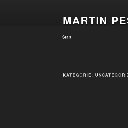
Zum
Inhalt
MARTIN P
springen
Fotograf – Blogger – Autor
Start
KATEGORIE:
UNCATEGORI